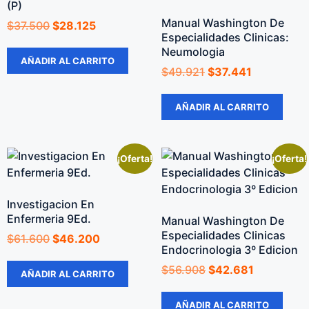
(P)
Manual Washington De
$
37.500
$
28.125
Especialidades Clinicas:
Neumologia
AÑADIR AL CARRITO
$
49.921
$
37.441
AÑADIR AL CARRITO
¡Oferta!
¡Oferta!
Investigacion En
Enfermeria 9Ed.
Manual Washington De
Especialidades Clinicas
$
61.600
$
46.200
Endocrinologia 3º Edicion
$
56.908
$
42.681
AÑADIR AL CARRITO
AÑADIR AL CARRITO