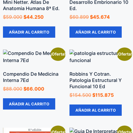
Mini Netter. Atlas De
Desarrollo Embrionario 10
Anatomia Humana 8ª Ed.
Ed.
$
59.000
$
44.250
$
60.899
$
45.674
AÑADIR AL CARRITO
AÑADIR AL CARRITO
¡Oferta!
¡Oferta!
Compendio De Medicina
Robbins Y Cotran.
Interna 7Ed
Patologia Estructural Y
Funcional 10 Ed
$
88.000
$
66.000
$
154.500
$
115.875
AÑADIR AL CARRITO
AÑADIR AL CARRITO
¡Oferta!
¡Oferta!