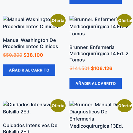
¡Oferta!
¡Oferta!
Manual Washington De
Procedimientos Clinicos
Brunner. Enfermería
Medicoquirúrgica 14 Ed. 2
$
50.800
$
38.100
Tomos
$
141.501
$
106.126
AÑADIR AL CARRITO
AÑADIR AL CARRITO
¡Oferta!
¡Oferta!
Cuidados Intensivos De
Bolsillo 2Ed.