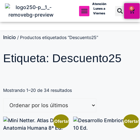
Atención
0
Lunes a
Viernes
Mi cuenta
Inicio
/ Productos etiquetados “Descuento25”
Etiqueta: Descuento25
Mostrando 1–20 de 34 resultados
¡Oferta!
¡Oferta!