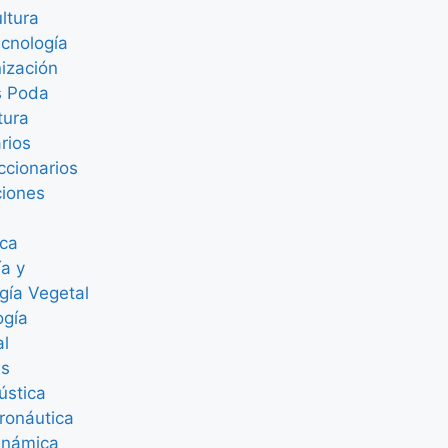
ultura
cnología
ización
s Poda
tura
rios
ccionarios
ciones
ica
ía y
ogía Vegetal
ogía
al
as
ústica
ronáutica
inámica