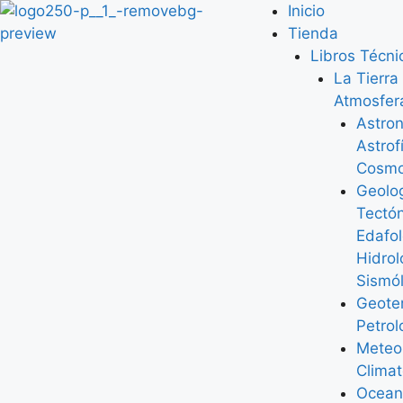
Inicio
Tienda
Libros Técni
La Tierra 
Atmosfer
Astro
Astrof
Cosmo
Geolo
Tectó
Edafol
Hidrol
Sismó
Geote
Petrol
Meteo
Climat
Ocean