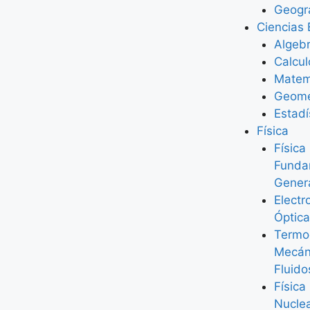
Geogr
Ciencias 
Algeb
Calcul
Matem
Geome
Estadí
Física
Física
Funda
Gener
Elect
Óptica
Termo
Mecán
Fluido
Física
Nucle