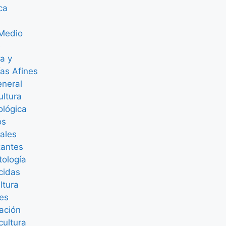
ica
 Medio
e
ra y
as Afines
eneral
ultura
ológica
os
ales
izantes
tología
cidas
ultura
nes
ación
cultura