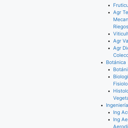
Frutic
Agr Te
Mecan
Riego
Viticul
Agr Va
Agr Di
Colec
Botánica
Botán
Biolog
Fisiol
Histol
Veget
Ingenierí
Ing Ac
Ing Ae
Aerod