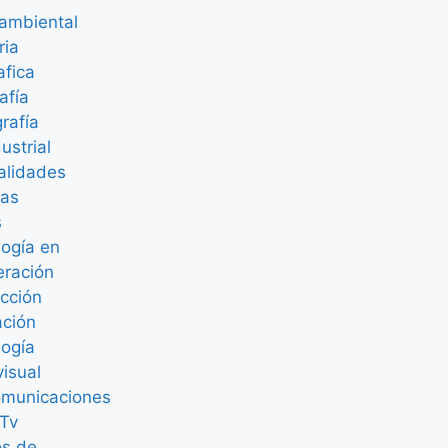
ambiental
ria
afica
afía
rafía
ustrial
alidades
ías
s
ogía en
eración
cción
ación
logía
isual
omunicaciones
 Tv
os de