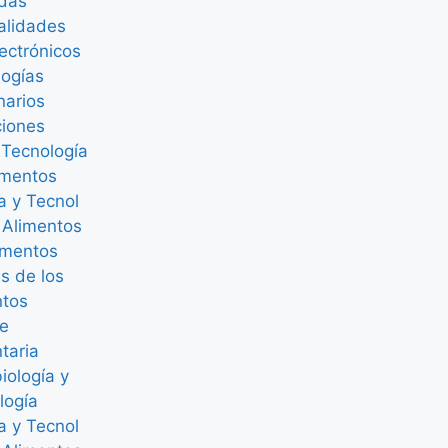
adas
alidades
lectrónicos
logías
narios
ciones
 Tecnología
imentos
a y Tecnol
 Alimentos
mentos
is de los
ntos
ne
taria
iología y
logía
a y Tecnol