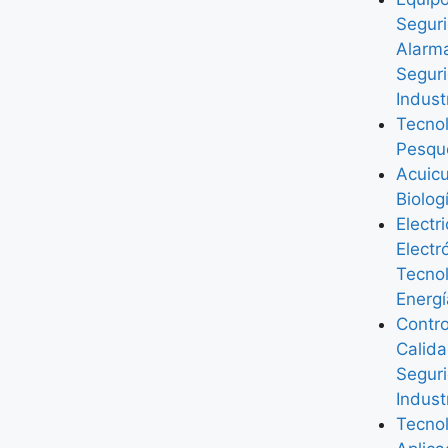
Segur
Alarm
Segur
Indust
Tecno
Pesqu
Acuicu
Biolog
Electr
Electr
Tecno
Energí
Contro
Calida
Segur
Indust
Tecno