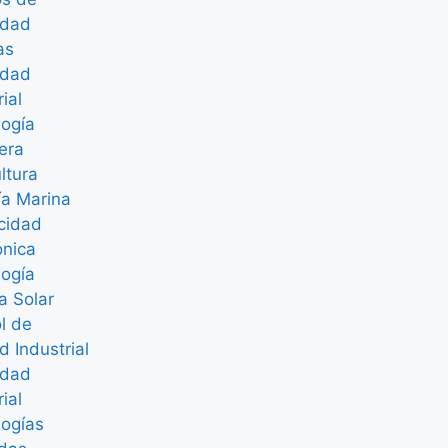
idad
as
idad
rial
logía
era
ltura
ía Marina
icidad
ónica
logía
a Solar
l de
d Industrial
idad
rial
logías