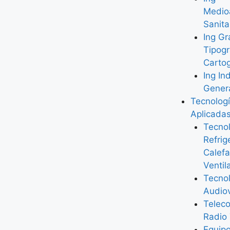
Medio
Sanita
Ing Gr
Tipogr
Cartog
Ing Ind
Gener
Tecnolog
Aplicada
Tecnol
Refrig
Calefa
Ventil
Tecno
Audiov
Telec
Radio
Equip