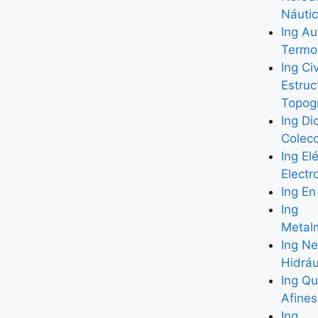
Náuti
Ing Au
Termo
Ing Civ
Estruc
Topogr
Ing Di
Colec
Ing El
Elect
Ing En
Ing
Metal
Ing N
Hidráu
Ing Qu
Afines
Ing