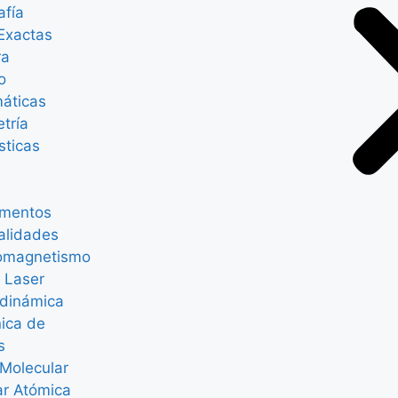
afía
Exactas
ra
o
áticas
tría
sticas
mentos
alidades
romagnetismo
 Laser
dinámica
ica de
s
 Molecular
ar Atómica