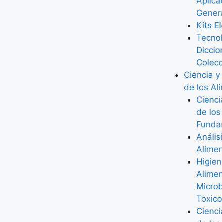
Aplic
Gener
Kits E
Tecno
Diccio
Colec
Ciencia y
de los Al
Cienci
de los
Funda
Anális
Alime
Higie
Alimen
Microb
Toxico
Cienci