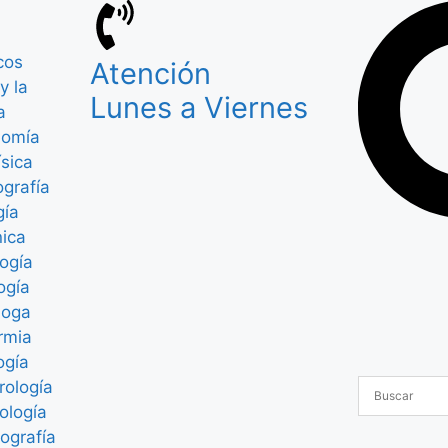
cos
Atención
y la
Lunes a Viernes
a
nomía
ísica
grafía
gía
nica
ogía
ogía
loga
rmia
ogía
rología
ología
ografía