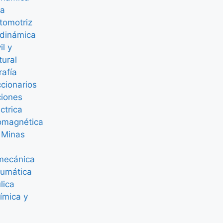
ca
tomotriz
dinámica
il y
tural
afía
ccionarios
ciones
éctrica
romagnética
 Minas
mecánica
eumática
lica
ímica y