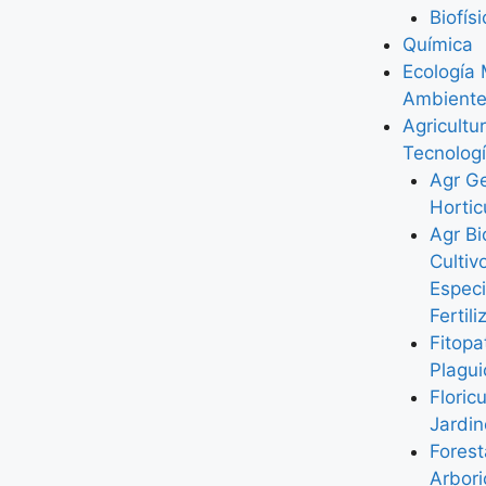
Biofís
Química
Ecología
Ambient
Agricultu
Tecnologí
Agr G
Hortic
Agr Bi
Cultiv
Especi
Fertil
Fitopa
Plagui
Floric
Jardi
Forest
Arbori