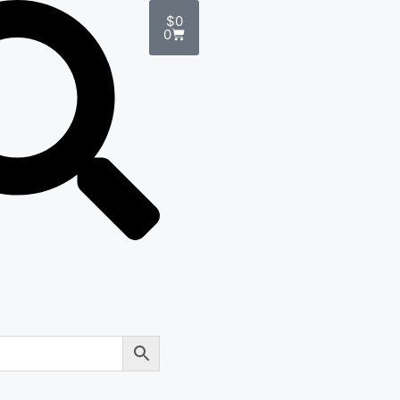
$
0
0