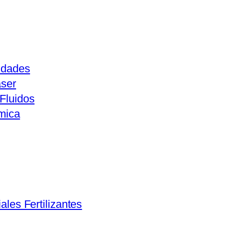
idades
aser
Fluidos
mica
ales Fertilizantes