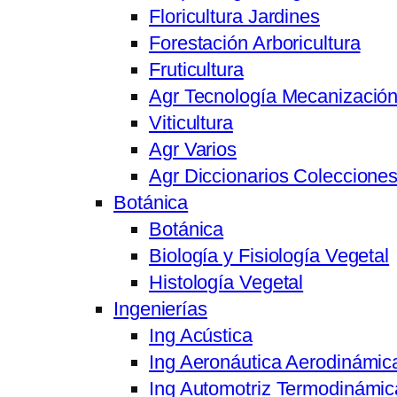
Floricultura Jardines
Forestación Arboricultura
Fruticultura
Agr Tecnología Mecanizació
Viticultura
Agr Varios
Agr Diccionarios Coleccione
Botánica
Botánica
Biología y Fisiología Vegetal
Histología Vegetal
Ingenierías
Ing Acústica
Ing Aeronáutica Aerodinámic
Ing Automotriz Termodinámic