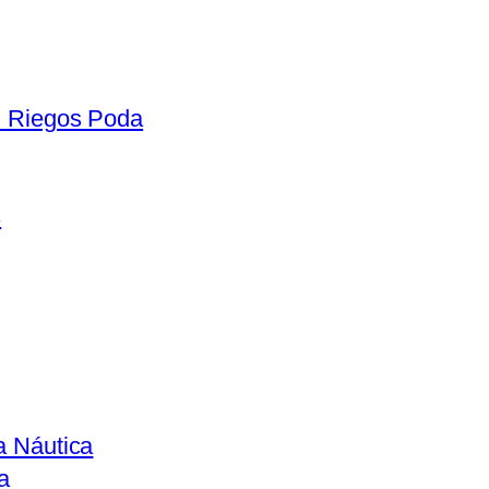
n Riegos Poda
s
a Náutica
a