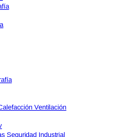
afía
ca
rafía
Calefacción Ventilación
v
s Seguridad Industrial