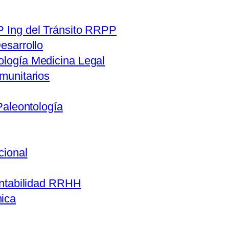
 Ing del Tránsito RRPP
esarrollo
logía Medicina Legal
munitarios
Paleontología
cional
ntabilidad RRHH
ica