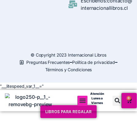
Escríbenos:contacto@
internacionallibros.cl
© Copyright 2023 Internacional Libros
Preguntas Frecuentes
Política de privacidad
Términos y Condiciones
",__litespeed_var_1__="
Atención
0
Lunes a
Viernes
LIBROS PARA REGALAR
Mi cuenta