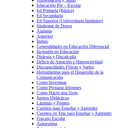
Alimentacion y Salud
Educación Pre – Escolar
Ed Primaria (Básica)
Ed Secundaria
Ed Superior (Universitaria Institutos)
Síndrome de Down
Autismo
Asperger
Índigo
Generalidades en Educación Diferencial
Inclusión en Educación
Dislexia y Discalculia
Déficit de Atención e Hiperactividad
Discapacidades Físicas y Varios
Herramientas para el Desarrollo de la
Comunicación
Como Investigar
Como Preparar Informes
Como Hacer una Tesis
Juegos Didácticos
Láminas y Posters
Cuentos para Enseñar y Aprender
Cuentos en Tela para Enseñar y Aprender
Fracaso Escolar
Autoestima