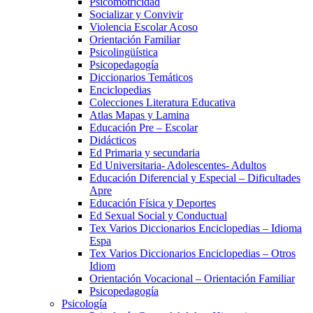
Psicomotricidad
Socializar y Convivir
Violencia Escolar Acoso
Orientación Familiar
Psicolingüística
Psicopedagogía
Diccionarios Temáticos
Enciclopedias
Colecciones Literatura Educativa
Atlas Mapas y Lamina
Educación Pre – Escolar
Didácticos
Ed Primaria y secundaria
Ed Universitaria- Adolescentes- Adultos
Educación Diferencial y Especial – Dificultades
Apre
Educación Física y Deportes
Ed Sexual Social y Conductual
Tex Varios Diccionarios Enciclopedias – Idioma
Espa
Tex Varios Diccionarios Enciclopedias – Otros
Idiom
Orientación Vocacional – Orientación Familiar
Psicopedagogía
Psicología