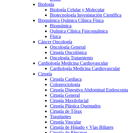
Biología
Biología Celular y Molecular
Biotecnología Investigación Científica
Bioquímica Química Clínica Física
Bioquímica
Química Clínica Fisicoquímica
Física
Cáncer Oncología
Oncología General
Cirugía Oncológica
Oncología Tratamiento
Cardiología Medicina Cardiovascular
Cardiología Medicina Cardiovascular
Cirugía
Cirugía Cardiaca
Coloproctologia
Cirugía Digestiva Abdominal Endoscopia
Cirugía General
Cirugía Maxilofacial
Cirugía Plástica Quemados
Cirugía de Tórax
Trasplantes
Cirugía Vascular
Cirugía de Hígado y Vías Biliares
Cirugía de Páncreas