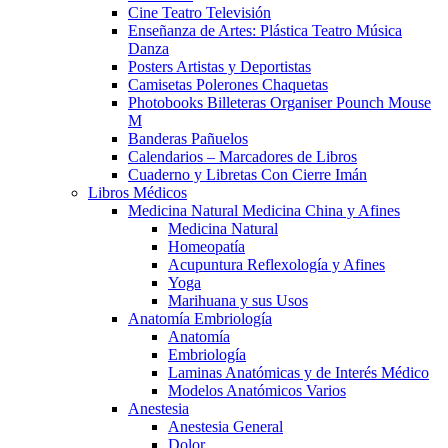
Cine Teatro Televisión
Enseñanza de Artes: Plástica Teatro Música
Danza
Posters Artistas y Deportistas
Camisetas Polerones Chaquetas
Photobooks Billeteras Organiser Pounch Mouse
M
Banderas Pañuelos
Calendarios – Marcadores de Libros
Cuaderno y Libretas Con Cierre Imán
Libros Médicos
Medicina Natural Medicina China y Afines
Medicina Natural
Homeopatía
Acupuntura Reflexología y Afines
Yoga
Marihuana y sus Usos
Anatomía Embriología
Anatomía
Embriología
Laminas Anatómicas y de Interés Médico
Modelos Anatómicos Varios
Anestesia
Anestesia General
Dolor