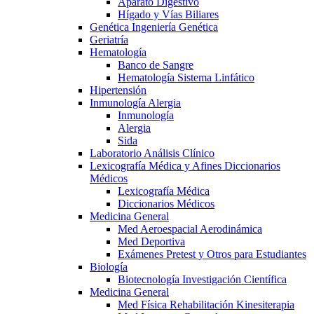
Aparato Digestivo
Hígado y Vías Biliares
Genética Ingeniería Genética
Geriatría
Hematología
Banco de Sangre
Hematología Sistema Linfático
Hipertensión
Inmunología Alergia
Inmunología
Alergia
Sida
Laboratorio Análisis Clínico
Lexicografía Médica y Afines Diccionarios
Médicos
Lexicografía Médica
Diccionarios Médicos
Medicina General
Med Aeroespacial Aerodinámica
Med Deportiva
Exámenes Pretest y Otros para Estudiantes
Biología
Biotecnología Investigación Científica
Medicina General
Med Física Rehabilitación Kinesiterapia