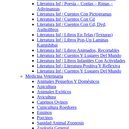
Literatura Inf / Poesía – Coplas – Rimas –
Adivinanzas
Literatura Inf / Cuentos Con Pictogramas
Literatura Inf / Cuentos Con Cd
Literatura Inf / Cuentos Con Cd, Dvd,
Audiolibros
Literatura Inf / Libros En Telas (Texturas)
Literatura Inf / Libros Pop-Up Laminas
Kamishibai
Literatura Inf / Libros Animados, Recortables
Literatura Inf / Cuentos Y Lugares Del Mundo
Literatura Inf / Libros Infantiles Con Actividades
Literatura Inf / Literatura Positiva Y Reflexiva
Literatura Inf / Cuentos Y Lugares Del Mundo
Medicina Veterinaria
Animales Pequeños Y Domésticos
Apicultura
Animales Exóticos
Avicultura
Caprinos Ovinos
Cunicultura Roedores
Equinos
Porcinos
Sanidad Animal Zoonosis
Zoología General