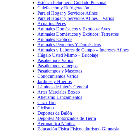
Estética Peluquería Cuidado Personal
Calefacción y Refrigeración
Para el Hogar y Servicios Afines
Para el Hogar y Servicios Afines – Varios
Acuarios Peces
Animales Domésticos y Exóticos: Aves
Animales Domésticos y Exóticos: Terrestres
Animales Exóticos
Animales Pequeños Y Domésticos
Animales y Labores de Campo – Intereses Afines
Hágalo Usted Mismo – Bricolaje
Pasatiempos Varios
Pasatiempos y Juegos
Pasatiempos y Mascotas
Conocimientos Varios
Jardines y Huertos
Láminas de Interés General
Artes Marciales Boxeo
Atletismo Lanzamientos
Caza Tiro
Ciclismo
Deportes de Balón
Deportes Motorizados de Tierra
Aeronáutica Náutica
Educación Física Fisicoculturismo Gimnasia