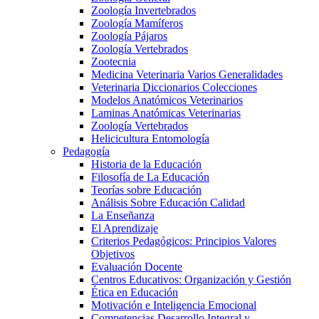
Zoología Invertebrados
Zoología Mamíferos
Zoología Pájaros
Zoología Vertebrados
Zootecnia
Medicina Veterinaria Varios Generalidades
Veterinaria Diccionarios Colecciones
Modelos Anatómicos Veterinarios
Laminas Anatómicas Veterinarias
Zoología Vertebrados
Helicicultura Entomología
Pedagogía
Historia de la Educación
Filosofía de La Educación
Teorías sobre Educación
Análisis Sobre Educación Calidad
La Enseñanza
El Aprendizaje
Criterios Pedagógicos: Principios Valores
Objetivos
Evaluación Docente
Centros Educativos: Organización y Gestión
Ética en Educación
Motivación e Inteligencia Emocional
Competencias Desarrollo Integral y