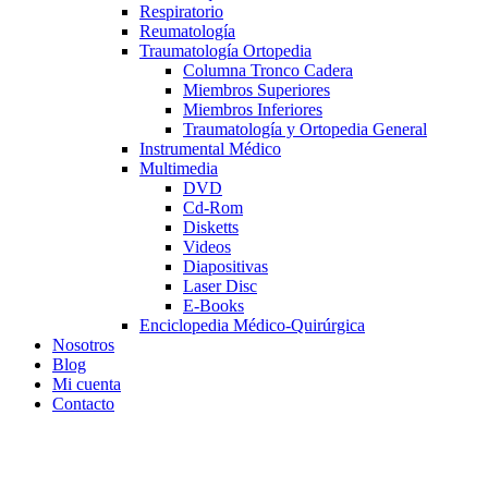
Respiratorio
Reumatología
Traumatología Ortopedia
Columna Tronco Cadera
Miembros Superiores
Miembros Inferiores
Traumatología y Ortopedia General
Instrumental Médico
Multimedia
DVD
Cd-Rom
Disketts
Videos
Diapositivas
Laser Disc
E-Books
Enciclopedia Médico-Quirúrgica
Nosotros
Blog
Mi cuenta
Contacto