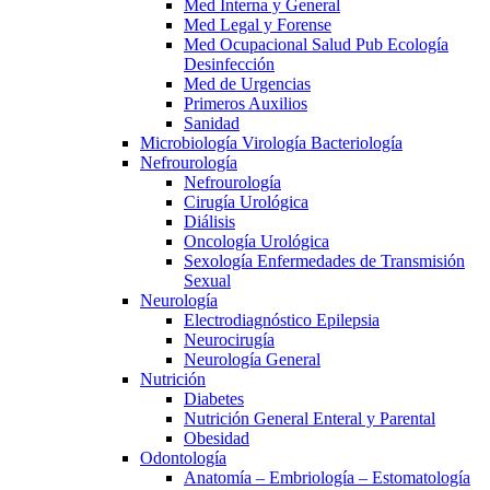
Med Interna y General
Med Legal y Forense
Med Ocupacional Salud Pub Ecología
Desinfección
Med de Urgencias
Primeros Auxilios
Sanidad
Microbiología Virología Bacteriología
Nefrourología
Nefrourología
Cirugía Urológica
Diálisis
Oncología Urológica
Sexología Enfermedades de Transmisión
Sexual
Neurología
Electrodiagnóstico Epilepsia
Neurocirugía
Neurología General
Nutrición
Diabetes
Nutrición General Enteral y Parental
Obesidad
Odontología
Anatomía – Embriología – Estomatología