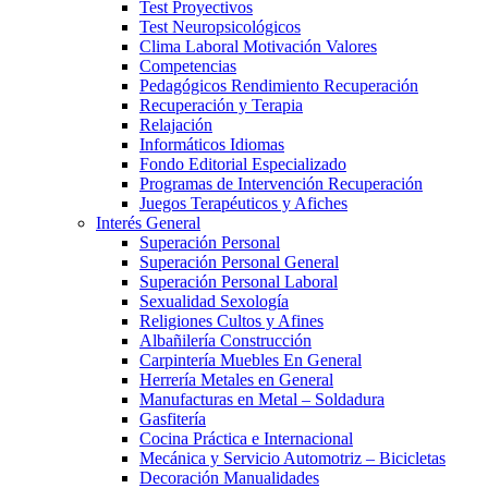
Test Proyectivos
Test Neuropsicológicos
Clima Laboral Motivación Valores
Competencias
Pedagógicos Rendimiento Recuperación
Recuperación y Terapia
Relajación
Informáticos Idiomas
Fondo Editorial Especializado
Programas de Intervención Recuperación
Juegos Terapéuticos y Afiches
Interés General
Superación Personal
Superación Personal General
Superación Personal Laboral
Sexualidad Sexología
Religiones Cultos y Afines
Albañilería Construcción
Carpintería Muebles En General
Herrería Metales en General
Manufacturas en Metal – Soldadura
Gasfitería
Cocina Práctica e Internacional
Mecánica y Servicio Automotriz – Bicicletas
Decoración Manualidades