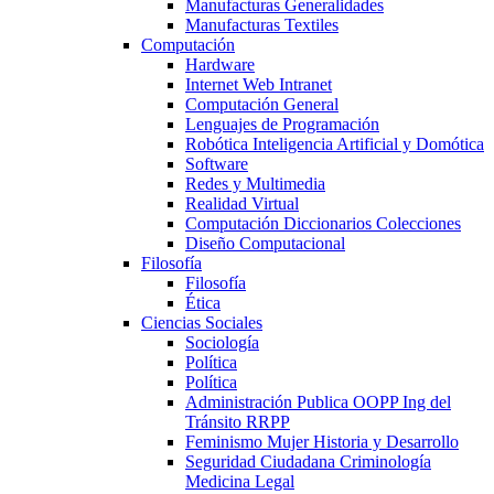
Manufacturas Generalidades
Manufacturas Textiles
Computación
Hardware
Internet Web Intranet
Computación General
Lenguajes de Programación
Robótica Inteligencia Artificial y Domótica
Software
Redes y Multimedia
Realidad Virtual
Computación Diccionarios Colecciones
Diseño Computacional
Filosofía
Filosofía
Ética
Ciencias Sociales
Sociología
Política
Política
Administración Publica OOPP Ing del
Tránsito RRPP
Feminismo Mujer Historia y Desarrollo
Seguridad Ciudadana Criminología
Medicina Legal