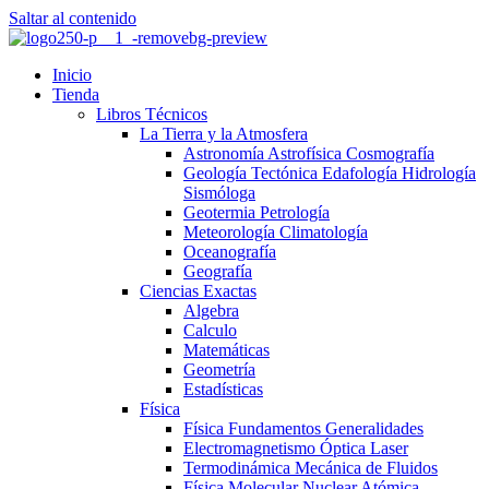
Saltar al contenido
Inicio
Tienda
Libros Técnicos
La Tierra y la Atmosfera
Astronomía Astrofísica Cosmografía
Geología Tectónica Edafología Hidrología
Sismóloga
Geotermia Petrología
Meteorología Climatología
Oceanografía
Geografía
Ciencias Exactas
Algebra
Calculo
Matemáticas
Geometría
Estadísticas
Física
Física Fundamentos Generalidades
Electromagnetismo Óptica Laser
Termodinámica Mecánica de Fluidos
Física Molecular Nuclear Atómica