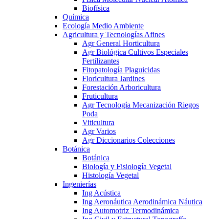
Biofísica
Química
Ecología Medio Ambiente
Agricultura y Tecnologías Afines
Agr General Horticultura
Agr Biológica Cultivos Especiales
Fertilizantes
Fitopatología Plaguicidas
Floricultura Jardines
Forestación Arboricultura
Fruticultura
Agr Tecnología Mecanización Riegos
Poda
Viticultura
Agr Varios
Agr Diccionarios Colecciones
Botánica
Botánica
Biología y Fisiología Vegetal
Histología Vegetal
Ingenierías
Ing Acústica
Ing Aeronáutica Aerodinámica Náutica
Ing Automotriz Termodinámica