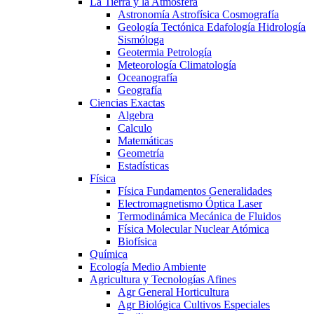
La Tierra y la Atmosfera
Astronomía Astrofísica Cosmografía
Geología Tectónica Edafología Hidrología
Sismóloga
Geotermia Petrología
Meteorología Climatología
Oceanografía
Geografía
Ciencias Exactas
Algebra
Calculo
Matemáticas
Geometría
Estadísticas
Física
Física Fundamentos Generalidades
Electromagnetismo Óptica Laser
Termodinámica Mecánica de Fluidos
Física Molecular Nuclear Atómica
Biofísica
Química
Ecología Medio Ambiente
Agricultura y Tecnologías Afines
Agr General Horticultura
Agr Biológica Cultivos Especiales