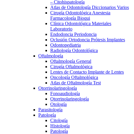
– Citohispatología
Atlas de Odontología Diccionarios Varios
Cirugía Odontológica Anestesia
Farmacología Bioqui
Clínica Odontológica Materiales
Laboratorio
Endodoncia Periodoncia
Oclusión Ortodoncia Prótesis Implantes
Odontopediatria
Radiología Odontológica
Oftalmología
Oftalmología General
Cirugía Oftalmológica
Lentes de Contacto Implante de Lentes
Oncología Oftalmológica
Atlas de Oftalmología Test
Otorrinolaringología
Fonoaudiología
Otorrinolaringología
Otología
Parasitología
Patología
Citología
Histología
Patología