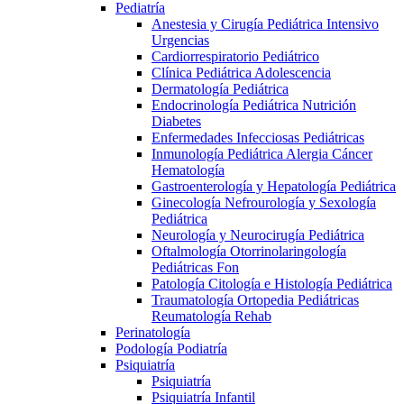
Pediatría
Anestesia y Cirugía Pediátrica Intensivo
Urgencias
Cardiorrespiratorio Pediátrico
Clínica Pediátrica Adolescencia
Dermatología Pediátrica
Endocrinología Pediátrica Nutrición
Diabetes
Enfermedades Infecciosas Pediátricas
Inmunología Pediátrica Alergia Cáncer
Hematología
Gastroenterología y Hepatología Pediátrica
Ginecología Nefrourología y Sexología
Pediátrica
Neurología y Neurocirugía Pediátrica
Oftalmología Otorrinolaringología
Pediátricas Fon
Patología Citología e Histología Pediátrica
Traumatología Ortopedia Pediátricas
Reumatología Rehab
Perinatología
Podología Podiatría
Psiquiatría
Psiquiatría
Psiquiatría Infantil