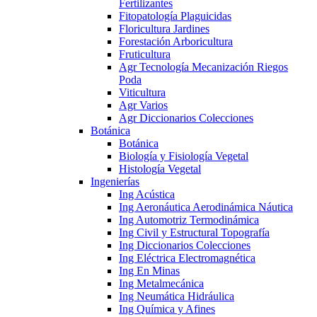
Fertilizantes
Fitopatología Plaguicidas
Floricultura Jardines
Forestación Arboricultura
Fruticultura
Agr Tecnología Mecanización Riegos
Poda
Viticultura
Agr Varios
Agr Diccionarios Colecciones
Botánica
Botánica
Biología y Fisiología Vegetal
Histología Vegetal
Ingenierías
Ing Acústica
Ing Aeronáutica Aerodinámica Náutica
Ing Automotriz Termodinámica
Ing Civil y Estructural Topografía
Ing Diccionarios Colecciones
Ing Eléctrica Electromagnética
Ing En Minas
Ing Metalmecánica
Ing Neumática Hidráulica
Ing Química y Afines