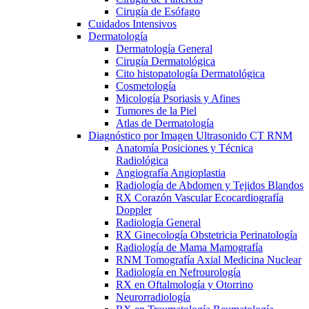
Cirugía de Esófago
Cuidados Intensivos
Dermatología
Dermatología General
Cirugía Dermatológica
Cito histopatología Dermatológica
Cosmetología
Micología Psoriasis y Afines
Tumores de la Piel
Atlas de Dermatología
Diagnóstico por Imagen Ultrasonido CT RNM
Anatomía Posiciones y Técnica
Radiológica
Angiografía Angioplastia
Radiología de Abdomen y Tejidos Blandos
RX Corazón Vascular Ecocardiografía
Doppler
Radiología General
RX Ginecología Obstetricia Perinatología
Radiología de Mama Mamografía
RNM Tomografía Axial Medicina Nuclear
Radiología en Nefrourología
RX en Oftalmología y Otorrino
Neurorradiología